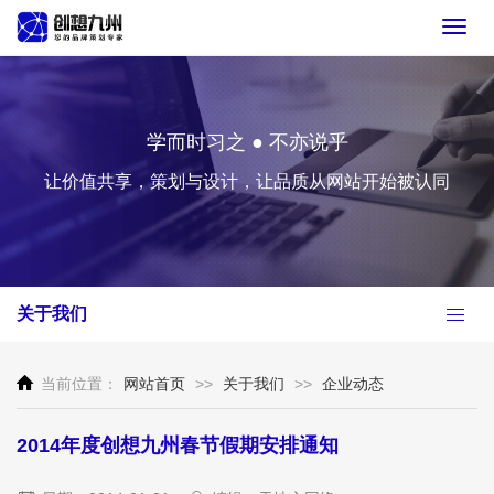
Toggl
navig
学而时习之 ● 不亦说乎
让价值共享，策划与设计，让品质从网站开始被认同
关于我们
当前位置：
网站首页
>>
关于我们
>>
企业动态
2014年度创想九州春节假期安排通知