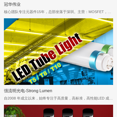
冠华伟业
核心团队专注元器件15年，总部坐落于深圳。主营：MOSFET，MCU，IGBT等器件。主要代理产品WINSOK（微硕） Cmsemicon（中微）
强流明光电-Strong Lumen
自2008 年成立以来，始终专注于高质量，高标准，高性能LED 成品灯具的研发与制造...