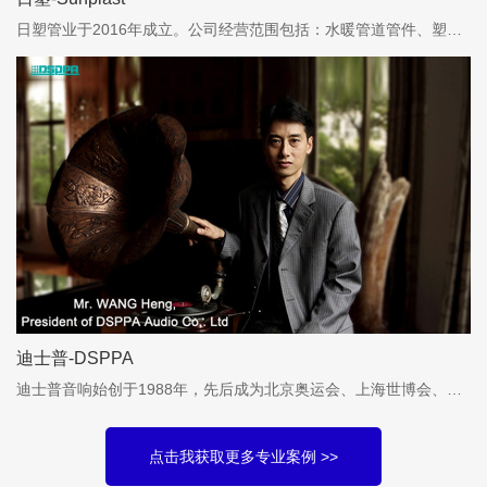
日塑管业于2016年成立。公司经营范围包括：水暖管道管件、塑料制品、五金配件、阀门及其配件、管道焊接设备的加工生产
迪士普-DSPPA
迪士普音响始创于1988年，先后成为北京奥运会、上海世博会、广州亚运会、中国高铁、亚欧首脑会议、杭州G20峰会、印尼亚运会等国内外重大工程项目音频设备供应商
点击我获取更多专业案例 >>