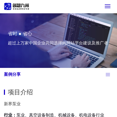
Toggl
navig
省时 ● 省心
超过上万家中国企业共同选择的网站平台建设及推广者
案例分享
项目介绍
新界泵业
行业：
泵业、真空设备制造、机械设备、机电设备行业