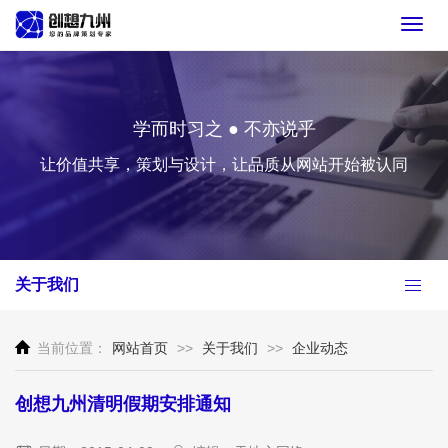
Toggl
navig
学而时习之 ● 不亦说乎
让价值共享，策划与设计，让品质从网站开始被认同
关于我们
当前位置：
网站首页
>>
关于我们
>>
企业动态
创想九州清明假期安排通知