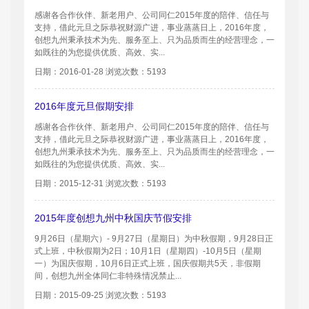
感谢各合作伙伴、新老用户、公司同仁2015年度的陪伴、信任与
支持，借此元旦之际恭祝财源广进，事业蒸蒸日上，2016年度，
创想九州秉承技术为先、服务至上、只为品质而生的经营理念，一
如既往的为您提供优质、高效、实...
日期：2016-01-28 浏览次数：5193
2016年度元旦假期安排
感谢各合作伙伴、新老用户、公司同仁2015年度的陪伴、信任与
支持，借此元旦之际恭祝财源广进，事业蒸蒸日上，2016年度，
创想九州秉承技术为先、服务至上、只为品质而生的经营理念，一
如既往的为您提供优质、高效、实...
日期：2015-12-31 浏览次数：5193
2015年度创想九州中秋国庆节假安排
9月26日（星期六）- 9月27日（星期日）为中秋假期，9月28日正
式上班，中秋假期为2日；10月1日（星期四）-10月5日（星期
一）为国庆假期，10月6日正式上班，国庆假期共5天，非假期
间，创想九州全体同仁非特殊情况禁止...
日期：2015-09-25 浏览次数：5193