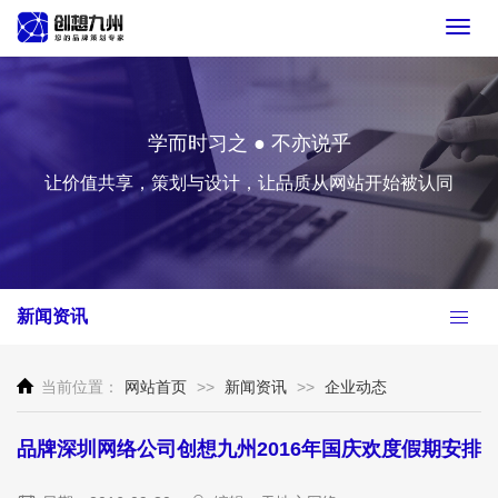
Toggl
navig
学而时习之 ● 不亦说乎
让价值共享，策划与设计，让品质从网站开始被认同
新闻资讯
当前位置：
网站首页
>>
新闻资讯
>>
企业动态
品牌深圳网络公司创想九州2016年国庆欢度假期安排