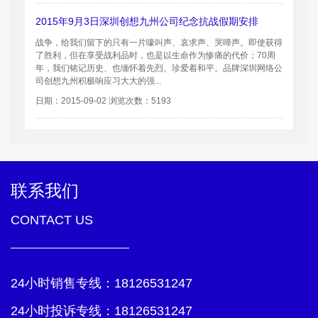
2015年9月3日深圳创想九州公司纪念抗战假期安排
战争，给我们留下的只有一片嚎叫声、哀求声、哭啼声。即使获得
了胜利，但在享受战利品时，也是以生命作为惨痛的代价；70周
年，我们铭记历史、也缅怀着先烈、珍爱着和平。品牌深圳网络公
司创想九州积极响应习大大的强...
日期：2015-09-02 浏览次数：5193
联系我们
CONTACT US
24小时销售专线：
18126531247
24小时投诉专线：
18126531247