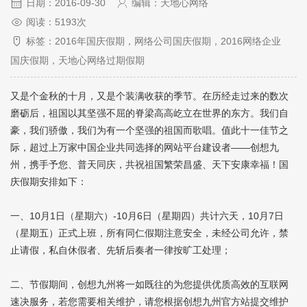
日期：2016-09-30
编辑：天地心网络
阅读：5193次
标签：2016年国庆假期，网络公司国庆假期，2016网络企业
国庆假期，天地心网络过期假期
又是个金秋的十月，又是个装满收获的季节。在历经走过来的数次
磨砺后，祖国以其坚强不屈的脊梁高高屹立在世界的东方。我们自
豪，我们骄傲，我们为有一个坚强的祖国而歌唱。值此十一佳节之
际，超过上万家中国企业共同选择的网站平台建设者——创想九
州，携手予您、普天同庆，共祝祖国繁荣昌盛、天下安康幸福！国
庆假期安排如下：
一、10月1日（星期六）-10月6日（星期四）共计六天，10月7日
（星期五）正式上班，所有同仁假期注意安全，未经公司允许，禁
止请假，私自休假者、先斩后奏者一律按旷工处理；
二、节假期间，创想九州将一如既往的为您提供优质高效的互联网
速决服务，若您需要相关维护，请您根据创想九州官方站提交维护