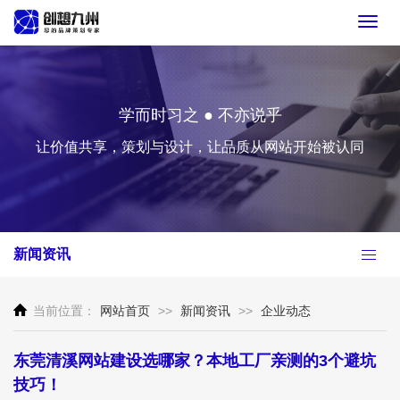
Toggl
navig
学而时习之 ● 不亦说乎
让价值共享，策划与设计，让品质从网站开始被认同
新闻资讯
当前位置：
网站首页
>>
新闻资讯
>>
企业动态
东莞清溪网站建设选哪家？本地工厂亲测的3个避坑
技巧！