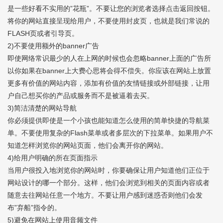
是一些好看不实用的”花瓶”。不要让您的浏览者选择点击返回按钮。
将你的网站直接呈现给用户，不要使用封皮页，也就是我们常说的
FLASH页或者引导页。
2)不要使用额外的banner广告
即使网络常识最少的人在上网的时候也会忽略banner上面的广告所
以你如果在banner上大费心思将会得不偿失。你应该在网站上放置
更多有价值的网站内容，添加有价值的友情链接或外部链接，让用
户自己想买你的产品或服务而不是被逼着去买。
3)简洁清楚的网站导航
你必须提供即使是一个小孩也能知道怎么使用的简单快捷的导航菜
单。不要使用复杂的Flash菜单或者多层次的下拉菜单。如果用户不
知道怎样浏览你的网站页面，他们会离开你的网站。
4)给用户明确的所在页面指示
当用户很投入地浏览你的网站时，你要确保让用户知道他们正位于
网站设计的哪一个部分。这样，他们会浏览到相关的页面内容或者
随意去往网站任意一个地方。不要让用户感到迷惑否则他们会发
布”弃船”指令的。
5)避免在网站上使用音频文件