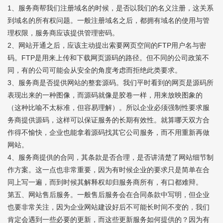
1、服务商帮我们注册域名的时候，是否以我们的名义注册，这关系
到域名的所有权问题。一般注册域名之后，都拥有域名的使用与管
理权限，服务商应该提供管理密码。
2、网站开通之后，应该主动提出索要网页空间的FTP用户名与密
码。FTP是用来上传和下载网页源码的路径。但不同的公司政策不
同，有的公司可能会从安全的角度考虑而拒绝此类要求。
3、服务商是否提供网站的整套源码。我们平时看到的网页是源码所
表现出来的一种图像，而源码就像是胶卷一样，用来放映图象的
（这种比喻不太标准，但容易理解）。所以企业必须强制性要求服
务商提供源码，这样可以保证服务的长期有效性。就算哪天双方合
作得不愉快，企业也能拿着源码找其它公司服务，而不用重新再做
网站。
4、服务商提供的合同，其条款是否合理，是否讲清楚了网站细节制
作方案。这一点也非常重要，因为有时候企业的要求只是简单在合
同上写一遍，而到时候其解释权却归服务商所有，有口都难辩。
第五、网站售后服务。一般售后服务会在合同条款中写明，但企业
也要非常关注，因为
企业网站建设
好后不可能长时间不变的，我们
肯定会遇到一些必要的更新，而这些更新服务如何提供的？因为有