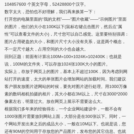
104857600 个英文字母，52428800个汉字。
数字太大，恐怕也不好理解，我们再来换算一下：
打开您的电脑里面的“我的文档”——“图片收藏”——“示例图片”里面
的图片，他们的大小在100K以下(鼠标右键点击图片，然后点“属
性”可以查看文件的大小)，尺寸您可以自己感觉。这里要特别强调：
图片占用硬盘的大小，和图片尺寸大小没有关系，这是两个概念，
不一定尺寸越大，占用空间的大小也会越大。
回到正题：前面有计算出100M=100×1024K=102400K；也就是
说，100M的文件夹，可以存放1024张100K大小的图片。
实际上，存放于网页上的图片，基本上不超过100K，因为考虑到网
站打开的速度，太大的单张图片会增加网站的加载时间。我们建议
客户朋友放图片进网站的时候，要先对图片进行处理。用1000万像
素的数码相机拍摄的相片，其大小都在3M以上，尺寸在3000*2000
像素左右，明显过大。放在网页上展示不需要这么大。
根据我们多年来的经验得出，一个
企业网站建设
中，一般不会有
1000张图片需要放到网站上面，大部分是在300张以下。同时，一
个网站开发出来之后的成品大小，一般在10M以下。也就是说，您
还有90M的空间用于存放您的产品图片，发布您的其它信息。也就