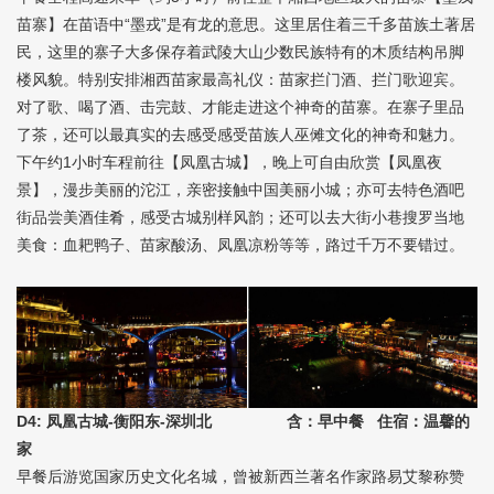
苗寨】在苗语中“墨戎”是有龙的意思。这里居住着三千多苗族土著居
民，这里的寨子大多保存着武陵大山少数民族特有的木质结构吊脚
楼风貌。特别安排湘西苗家最高礼仪：苗家拦门酒、拦门歌迎宾。
对了歌、喝了酒、击完鼓、才能走进这个神奇的苗寨。在寨子里品
了茶，还可以最真实的去感受感受苗族人巫傩文化的神奇和魅力。
下午约1小时车程前往【凤凰古城】，晚上可自由欣赏【凤凰夜
景】，漫步美丽的沱江，亲密接触中国美丽小城；亦可去特色酒吧
街品尝美酒佳肴，感受古城别样风韵；还可以去大街小巷搜罗当地
美食：血耙鸭子、苗家酸汤、凤凰凉粉等等，路过千万不要错过。
D4: 凤凰古城-衡阳东-深圳北 含：早中餐 住宿：温馨的
家
早餐后游览国家历史文化名城，曾被新西兰著名作家路易艾黎称赞