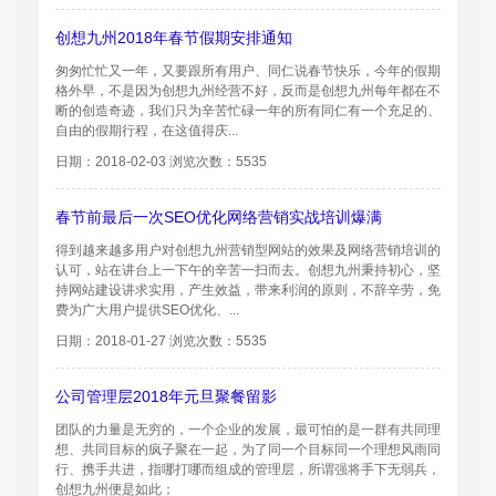
创想九州2018年春节假期安排通知
匆匆忙忙又一年，又要跟所有用户、同仁说春节快乐，今年的假期
格外早，不是因为创想九州经营不好，反而是创想九州每年都在不
断的创造奇迹，我们只为辛苦忙碌一年的所有同仁有一个充足的、
自由的假期行程，在这值得庆...
日期：2018-02-03 浏览次数：5535
春节前最后一次SEO优化网络营销实战培训爆满
得到越来越多用户对创想九州营销型网站的效果及网络营销培训的
认可，站在讲台上一下午的辛苦一扫而去。创想九州秉持初心，坚
持网站建设讲求实用，产生效益，带来利润的原则，不辞辛劳，免
费为广大用户提供SEO优化、...
日期：2018-01-27 浏览次数：5535
公司管理层2018年元旦聚餐留影
团队的力量是无穷的，一个企业的发展，最可怕的是一群有共同理
想、共同目标的疯子聚在一起，为了同一个目标同一个理想风雨同
行、携手共进，指哪打哪而组成的管理层，所谓强将手下无弱兵，
创想九州便是如此；