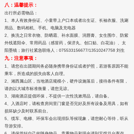
八：温馨提示：
出行所必需物品：
1、本人有效身份证、小童带上户口本或者出生证、长袖衣服、洗涮
用品、数码相机、手机、电脑及充电器
2、换洗之日常衣物、防晒霜、补水面膜、润唇膏、女生围巾、防紫
外线遮阳伞、常用药品（感冒药，保济丸、创口贴、白花油）、太
阳墨镜；旅行社紧急联络人：075533156677/13510247758 刘生
九：注意事项：
1、请您在出团期间务必随身携带身份证或者护照，若游客原因不能
乘车，所造成的损失由客人自理。
2、湘西属山区，当地酒店规模小，硬件设施落后，接待条件有限，
请勿以大城市标准衡量，请您见谅。
3、湖南酒店提倡环保，不提供一次性洗漱用品，请自备。
4、入酒店时，请检查房间里门窗是否完好及所有设备及用具，如有
损坏缺少及时联系前台。
5、缆车、电梯、环保车会出现排队等候现象，请您耐心等待，听从
导游安排。
6、请保管好自己的随身物品，贵重物品和现金请到宾馆总台寄存，