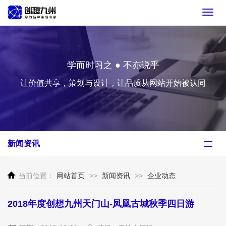
Toggl
navig
学而时习之 ● 不亦说乎
让价值共享，策划与设计，让品质从网站开始被认同
新闻资讯
当前位置：
网站首页
>>
新闻资讯
>>
企业动态
2018年度创想九州天门山-凤凰古城秋季四日游