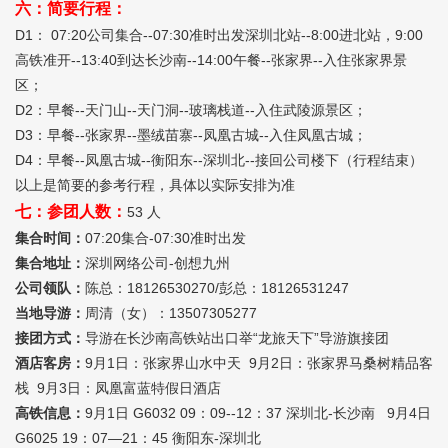
六：简要行程：
D1： 07:20公司集合--07:30准时出发深圳北站--8:00进北站，9:00
高铁准开--13:40到达长沙南--14:00午餐--张家界--入住张家界景
区；
D2：早餐--天门山--天门洞--玻璃栈道--入住武陵源景区；
D3：早餐--张家界--墨绒苗寨--凤凰古城--入住凤凰古城；
D4：早餐--凤凰古城--衡阳东--深圳北--接回公司楼下（行程结束）
以上是简要的参考行程，具体以实际安排为准
七：参团人数：
53 人
集合时间：
07:20集合-07:30准时出发
集合地址：
深圳网络公司
-创想九州
公司领队：
陈总：18126530270/彭总：18126531247
当地导游：
周清（女）：13507305277
接团方式：
导游在长沙南高铁站出口举“龙旅天下”导游旗接团
酒店客房：
9月1日：张家界山水中天 9月2日：张家界马桑树精品客
栈 9月3日：凤凰富蓝特假日酒店
高铁信息：
9月1日 G6032 09：09--12：37 深圳北-长沙南 9月4日
G6025 19：07—21：45 衡阳东-深圳北