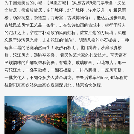
为中国最美丽的小城--【凤凰古城】 (凤凰古城9景门票未含：沈丛
文故居，熊稀龄故居，东门城楼，北门城楼，沱水泛舟，虹桥风雨
楼，杨家祠堂，崇德堂，万寿宫，古城博物馆），抵达后漫步凤凰
古城民族风情工艺品一条街，走在如诗如画的古城中，徜徉于醉人
的沱江之上，穿过古朴别致的风雨虹桥，驻立江边的万民塔，流连
忘返于沙湾风光带，走走沱江的“跳岩”、明清风格的小石板街，一种
远离尘嚣的感觉油然而生！漫步石板街，北门跳岩，沙湾吊脚楼
群，沱江风光，远眺夺翠楼， 看民族艺术家的扎染技术。两旁富有
民族韵味的店铺银饰和姜糖，有蜡染、玻璃吹画、印花布店，那一
弯沱江水，一叠翠微峰，一溜石板路，一排吊脚楼，一座风雨桥，
一批文化人，不知令多少人梦牵魂绕。午餐后乘车约5.5小时车程前
往衡阳东高铁站乘坐高铁返回深圳北，结束愉快旅程。