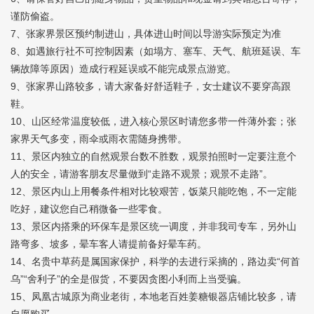
谨防偷盗。
7、张家界景区预约制进山，具体进山时间以导游实际预定为准
8、如遇旅行社不可控制因素（如塌方、塞车、天气、航班延误、车
辆故障等原因）造成行程延误或不能完成景点游览。
9、张家界山路较多，请大家备好舒适鞋子，女士建议不要穿高跟
鞋。
10、山区经常温度较低，进入核心景区时请您多带一件薄外套；张
家界天气多变，雨伞或雨衣需随身携带。
11、景区内独立的自然观景台数不胜数，观景拍照时一定要注意个
人的安全，请游客朋友尽量做到“走路不观景；观景不走路”。
12、景区内山上用餐条件相对比较艰苦，饭菜只能吃饱，不一定能
吃好，建议您自己稍微备一些零食。
13、景区内搭乘的环保车是景区统一调度，并非我司专车，另外山
路弯多、坡多，晕车客人请提前备好晕车药。
14、名贵中草药是属国家保护，科学的去进行采摘的，路边卖“何首
乌”“舍利子”的全是假货，不要因贪图小利而上当受骗。
15、凤凰古城原为商业老街，本地老百姓姜糖银器店铺比较多，请