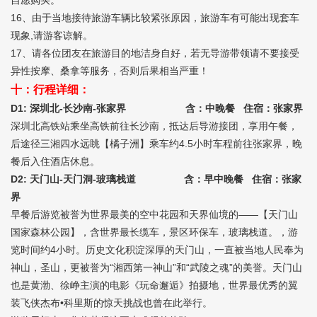
自愿购买。
16、由于当地接待旅游车辆比较紧张原因，旅游车有可能出现套车
现象,请游客谅解。
17、请各位团友在旅游目的地洁身自好，若无导游带领请不要接受
异性按摩、桑拿等服务，否则后果相当严重！
十：行程详细：
D1: 深圳北-长沙南-张家界 含：中晚餐 住宿：张家界
深圳北高铁站乘坐高铁前往长沙南，抵达后导游接团，享用午餐，
后途径三湘四水远眺【橘子洲】乘车约4.5小时车程前往张家界，晚
餐后入住酒店休息。
D2: 天门山-天门洞-玻璃栈道 含：早中晚餐 住宿：张家
界
早餐后游览被誉为世界最美的空中花园和天界仙境的——【天门山
国家森林公园】，含世界最长缆车，景区环保车，玻璃栈道。，游
览时间约4小时。历史文化积淀深厚的天门山，一直被当地人民奉为
神山，圣山，更被誉为“湘西第一神山”和“武陵之魂”的美誉。天门山
也是黄渤、徐峥主演的电影《玩命邂逅》拍摄地，世界最优秀的翼
装飞侠杰布•科里斯的惊天挑战也曾在此举行。