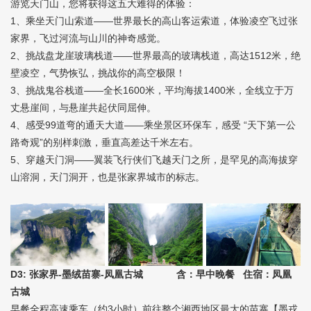
游览天门山，您将获得这五大难得的体验：
1、乘坐天门山索道——世界最长的高山客运索道，体验凌空飞过张
家界，飞过河流与山川的神奇感觉。
2、挑战盘龙崖玻璃栈道——世界最高的玻璃栈道，高达1512米，绝
壁凌空，气势恢弘，挑战你的高空极限！
3、挑战鬼谷栈道——全长1600米，平均海拔1400米，全线立于万
丈悬崖间，与悬崖共起伏同屈伸。
4、感受99道弯的通天大道——乘坐景区环保车，感受 “天下第一公
路奇观”的别样刺激，垂直高差达千米左右。
5、穿越天门洞——翼装飞行侠们飞越天门之所，是罕见的高海拔穿
山溶洞，天门洞开，也是张家界城市的标志。
D3: 张家界-墨绒苗寨-凤凰古城 含：早中晚餐 住宿：凤凰
古城
早餐全程高速乘车（约3小时）前往整个湘西地区最大的苗寨【墨戎