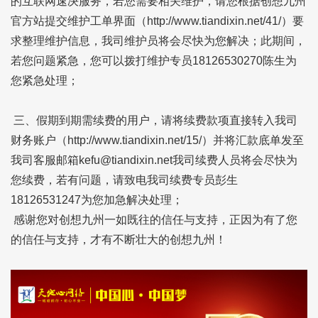
的互联网速决服务，若您需要相关维护，请您根据创想九州
官方站提交维护工单界面（
http://www.tiandixin.net/41/
）要
求整理维护信息，我司维护员将会尽快为您解决；此期间，
若您问题紧急，您可以拨打维护专员18126530270陈生为
您紧急处理；
三、假期到期需续费的用户，请将续费款项直接转入我司
财务账户（
http://www.tiandixin.net/15/
）并将汇款底单发至
我司客服邮箱
kefu@tiandixin.net
我司续费人员将会尽快为
您续费，若有问题，请致电我司续费专员彭生
18126531247为您加急解决处理；
感谢您对创想九州一如既往的信任与支持，正因为有了您
的信任与支持，才有不断壮大的创想九州！