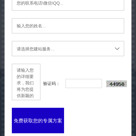
验证码：
免费获取您的专属方案