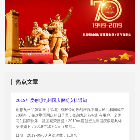
热点文章
2019年度创想九州国庆假期安排通知
创想九州品牌策划（深圳）有限公司热烈庆祝中华人民共和国成立
70周年，在这举国同庆的日子里，创想九州恭祝所有用户、全体
同仁国庆快乐，祖国繁荣昌盛！2019年度创想九州国庆假期具体
安排如下：2019年10月1日（星期...
日期：2019-09-30 浏览次数：11078