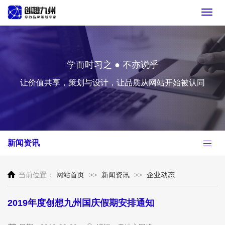
Toggl
navig
学而时习之 ● 不亦说乎
让价值共享，策划与设计，让品质从网站开始被认同
新闻资讯
当前位置：
网站首页
>>
新闻资讯
>>
企业动态
2019年度创想九州国庆假期安排通知