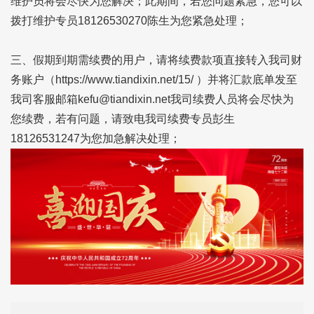
维护员将会尽快为您解决；此期间，若您问题紧急，您可以
拨打维护专员18126530270陈生为您紧急处理；
三、假期到期需续费的用户，请将续费款项直接转入我司财
务账户（https://www.tiandixin.net/15/ ）并将汇款底单发至
我司客服邮箱kefu@tiandixin.net我司续费人员将会尽快为
您续费，若有问题，请致电我司续费专员彭生
18126531247为您加急解决处理；