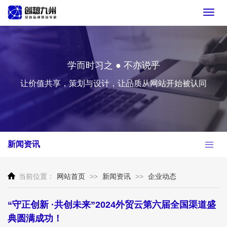
Toggl
navig
学而时习之 ● 不亦说乎
让价值共享，策划与设计，让品质从网站开始被认同
新闻资讯
当前位置：
网站首页
>>
新闻资讯
>>
企业动态
“守正创新 ·共创未来”2024外贸云第六届全国渠道盛
典圆满成功！