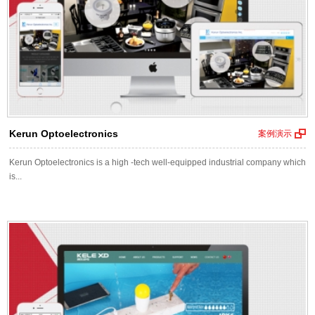
Kerun Optoelectronics
案例演示
Kerun Optoelectronics is a high -tech well-equipped industrial company which
is...