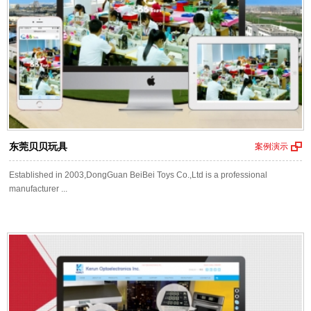
东莞贝贝玩具
案例演示
Established in 2003,DongGuan BeiBei Toys Co.,Ltd is a professional
manufacturer ...