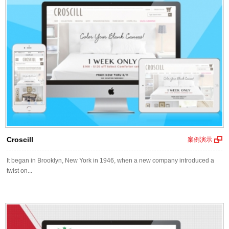
Croscill
案例演示
It began in Brooklyn, New York in 1946, when a new company introduced a
twist on...